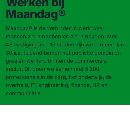
Werken bij
Maandag®
Maandag® is dé verbinder in werk waar
mensen zin in hebben en zin in houden. Met
48 vestigingen in 15 steden zijn we al meer dan
30 jaar leidend binnen het publieke domein en
groeien we hard binnen de commerciële
sector. Dit doen we samen met 5.200
professionals in de zorg, het onderwijs, de
overheid, IT, engineering, finance, HR en
communicatie.